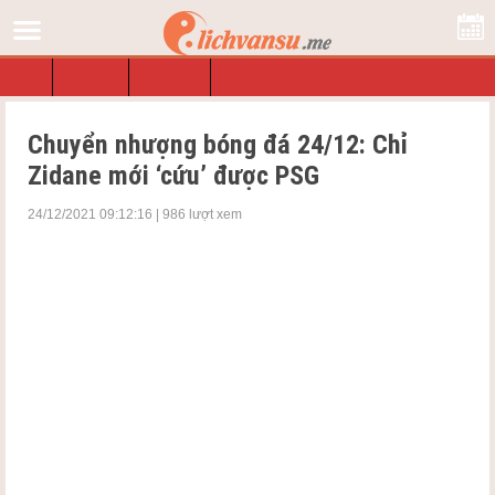
Lịch
Tra Lịch
Ngày Tốt
Sổ Mơ
Chuyển nhượng bóng đá 24/12: Chỉ
Zidane mới ‘cứu’ được PSG
24/12/2021 09:12:16 | 986 lượt xem
Chuyển nhượng bóng đá 24/12: Chỉ Zidane mới ‘cứu’
được PSG, Bayern Munich tiếp cận sao Barca….. và một
số
tin thể thao
khác sẽ được cập nhật dưới đây.
Chỉ Zidane mới ‘cứu’ được PSG
Onefootball đánh giá, PSG nhìn tưởng ổn (không có đối thủ ở
Ligue 1, tiến vào vòng 16 đội Champions League) mà lại
không ổn dưới thời Pochettino bởi đội hình mất cân bằng.
Điều đáng kể được chỉ ra, cựu thuyền trưởng Tottenham
không đủ uy để quản lý những cái tôi lớn trong phòng thay đồ
PSG, với Messi, Neymar, Mbappe,… Nhưng Zidane có thể làm