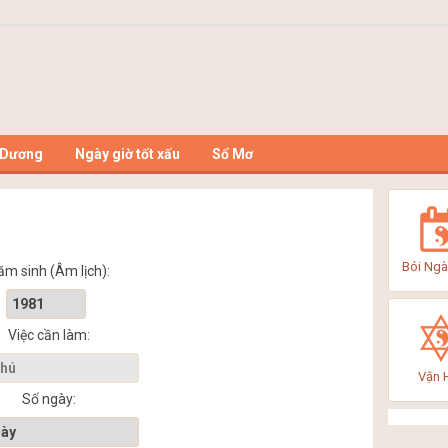
 Dương
Ngày giờ tốt xấu
Sổ Mơ
Bói Ngà
ăm sinh (Âm lịch):
Việc cần làm:
Vận 
Số ngày: