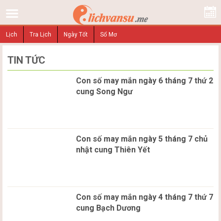
Lịch
Tra Lịch
Ngày Tốt
Sổ Mơ
TIN TỨC
Con số may mắn ngày 6 tháng 7 thứ 2
cung Song Ngư
Con số may mắn ngày 5 tháng 7 chủ
nhật cung Thiên Yết
Con số may mắn ngày 4 tháng 7 thứ 7
cung Bạch Dương