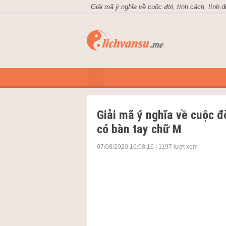
Giải mã ý nghĩa về cuộc đời, tính cách, tình
Lịch Vạn Niên
Xem Lịch Â
Giải mã ý nghĩa về cuộc đ
có bàn tay chữ M
07/08/2020 16:08:16 | 1197 lượt xem
Nhiều người sở hữu đường chỉ tay c
Theo nhân tướng học, dựa vào đường 
duyên của mỗi người. Cùng
lichvan
phổ biến này nhé.
Có thể luận giải cuộc đời
Từ lâu, đường chỉ tay được dùng để lu