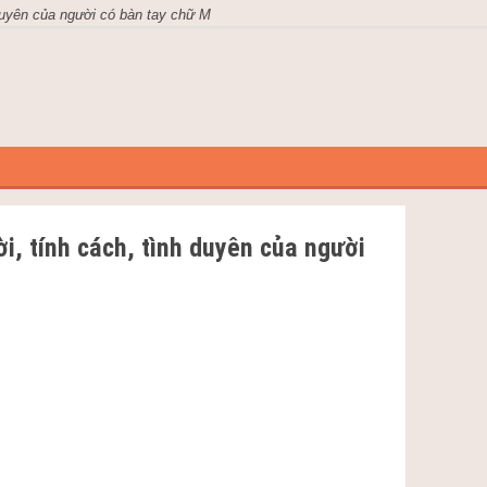
 duyên của người có bàn tay chữ M
m Dương
Ngày giờ tốt xấu
Sổ Mơ
ời, tính cách, tình duyên của người
Bói Ngà
hứ M trên bàn tay hay còn gọi là bàn tay chữ M.
chỉ tay có thể xác định tính cách, vận mệnh, tình
Vận 
su.me
giải mã cuộc đời người sở hữu đường chỉ tay
 mỗi người qua đường chỉ tay
ận giải công danh, vận mệnh, sức khỏe, tình duyên của