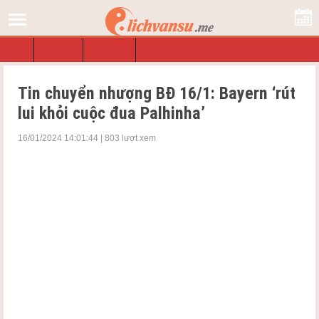
Lịch
Tra Lịch
Ngày Tốt
Sổ Mơ
Tin chuyển nhượng BĐ 16/1: Bayern ‘rút
lui khỏi cuộc đua Palhinha’
16/01/2024 14:01:44 | 803 lượt xem
Tin chuyển nhượng BĐ 16/1: Bayern ‘rút lui khỏi cuộc
đua Palhinha’, Milan từ bỏ ý định chiêu mộ trung vệ trụ
cột của Torino…… và một số
tin thể thao
khác sẽ được
cập nhật dưới đây.
Bayern ‘rút lui khỏi cuộc đua Palhinha’
Bayern Munich được cho đang quan tâm đến Palhinha của
Fulham trong thời gian qua. Tuy nhiên, Fabrizio Romano cho
biết nhà vô địch Đức đã từ chối mức định giá từ 64 đến 69
triệu bảng của tiền vệ người Bồ Đào Nha.
Romano tin rằng điều đó sẽ khiến Bayern rút lui khỏi cuộc đua