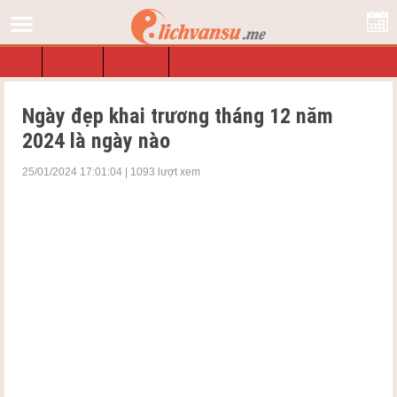
Lịch
Tra Lịch
Ngày Tốt
Sổ Mơ
Ngày đẹp khai trương tháng 12 năm
2024 là ngày nào
25/01/2024 17:01:04 | 1093 lượt xem
Xem ngày đẹp khai trương tháng 12 năm 2024 là một việc quan
trọng, đánh dấu sự khởi đầu của một công việc kinh doanh. Mời
các bạn cùng
Lichvansu.me
tìm hiểu qua bài viết dưới đây
Vì sao cần xem ngày đẹp khai trương tháng
12 năm 2024
Theo quan niệm của người Việt Nam, ngày khai trương là một
ngày quan trọng, đánh dấu sự khởi đầu của một công việc kinh
doanh. Vì vậy, việc chọn ngày khai trương đẹp được xem là một
việc làm quan trọng, giúp mang lại may mắn, tài lộc cho cửa
hàng.