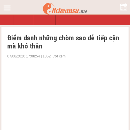
Lịch
Tra Lịch
Ngày Tốt
Sổ Mơ
Điểm danh những chòm sao dễ tiếp cận
mà khó thân
07/08/2020 17:08:54 | 1052 lượt xem
Những cung hoàng đạo này không khó để tiếp cận, trò chuyện,
nói cười. Tuy nhiên, để trở nên thân thiết, hòa đồng với họ lại là
phạm trù khác. Cùng lichvansu.me điểm danh những cung
hoàng đạo này nhé.
Điểm danh những chòm sao dễ tiếp cận mà
khó thân
Chòm sao Ma Kết
Tử vi
Ma Kết cho thấy chòm sao này tính tình thẳng thắn, cũng
vô cùng nhẫn tâm. Họ sẽ căn cứ và mối quan hệ của hai người,
cùng thái độ của bạn đối với họ để hình thành cách cư xử. Nếu